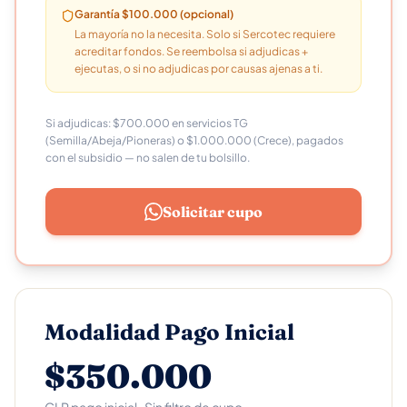
Garantía $100.000 (opcional)
La mayoría no la necesita. Solo si Sercotec requiere
acreditar fondos. Se reembolsa si adjudicas +
ejecutas, o si no adjudicas por causas ajenas a ti.
Si adjudicas: $700.000 en servicios TG
(Semilla/Abeja/Pioneras) o $1.000.000 (Crece), pagados
con el subsidio — no salen de tu bolsillo.
Solicitar cupo
Modalidad Pago Inicial
$350.000