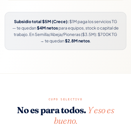
Subsidio total $5M (Crece):
$1M paga los servicios TG
— te quedan
$4M netos
para equipos, stock o capital de
trabajo. En Semilla/Abeja/Pioneras ($3.5M): $700K TG
→ te quedan
$2.8M netos
.
CUPO SELECTIVO
No es para todos.
Y eso es
bueno.