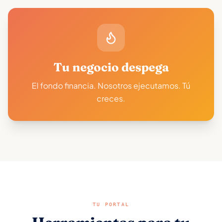
Tu negocio despega
El fondo financia. Nosotros ejecutamos. Tú
creces.
TU PORTAL