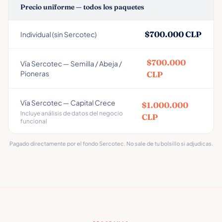
Precio uniforme — todos los paquetes
$700.000 CLP
Individual (sin Sercotec)
$700.000
Vía Sercotec — Semilla / Abeja /
Pioneras
CLP
Vía Sercotec — Capital Crece
$1.000.000
Incluye análisis de datos del negocio
CLP
funcional
Pagado directamente por el fondo Sercotec. No sale de tu bolsillo si adjudicas.